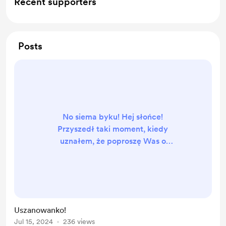
Recent supporters
Posts
No siema byku! Hej słońce!
Przyszedł taki moment, kiedy
uznałem, że poproszę Was o
wsparcie w celu rozwoju mojej
internetowej działalności, więc jeśli
masz tylko chęć i możliwości to rzuć
piątaka na kawkę! Będę wdzięczny!
Eloszka Ł.
Uszanowanko!
Jul 15, 2024
236 views