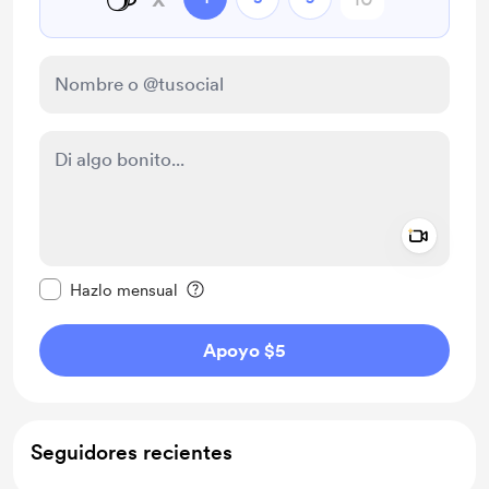
Add a 
Configurar este mensaje como privado
Hazlo mensual
Apoyo $5
Seguidores recientes