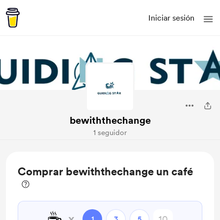
Iniciar sesión
bewiththechange
1 seguidor
Comprar bewiththechange un café
☕
x
1
3
5