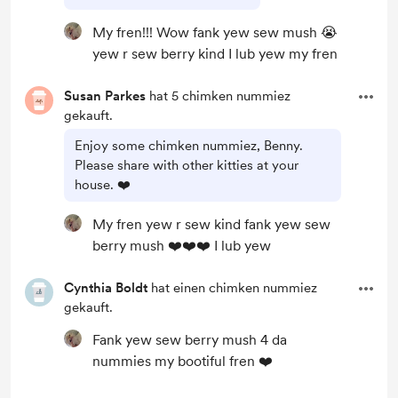
My fren!!! Wow fank yew sew mush 😭
yew r sew berry kind I lub yew my fren
Susan Parkes
hat 5 chimken nummiez
gekauft.
Enjoy some chimken nummiez, Benny.
Please share with other kitties at your
house. ❤️
My fren yew r sew kind fank yew sew
berry mush ❤️❤️❤️ I lub yew
Cynthia Boldt
hat einen chimken nummiez
gekauft.
Fank yew sew berry mush 4 da
nummies my bootiful fren ❤️