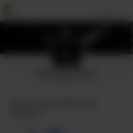
Accesso
B58 (Spartak Osipyan)
5 sostenitori
Offri un caffè a B58 (Spartak
Osipyan)