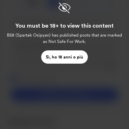
☕
x
1
3
5
You must be 18+ to view this content
B58 (Spartak Osipyan)
has published posts that are marked
as Not Safe For Work.
Sì, ho 18 anni o più
Add a 
Rendi questo messaggio privato
Rendilo mensile
Sostieni con $5
/mese
Sostenitori recenti