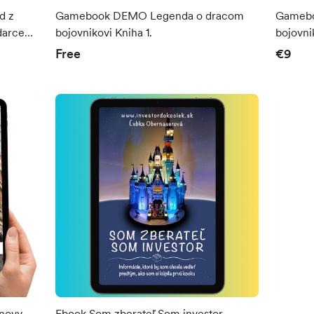
Gamebook DEMO Legenda o dracom
Gamebo
 darcek
bojovnikovi Kniha 1.
bojovni
Free
€9
dnovy
Ebook Som zberateľ Som investor.