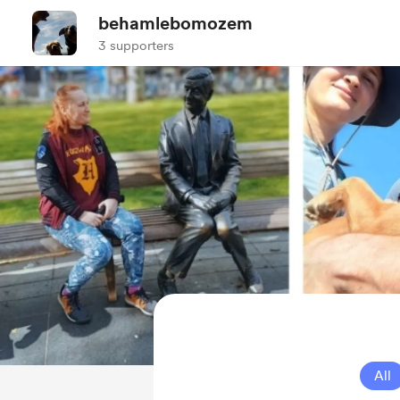
behamlebomozem
3 supporters
All