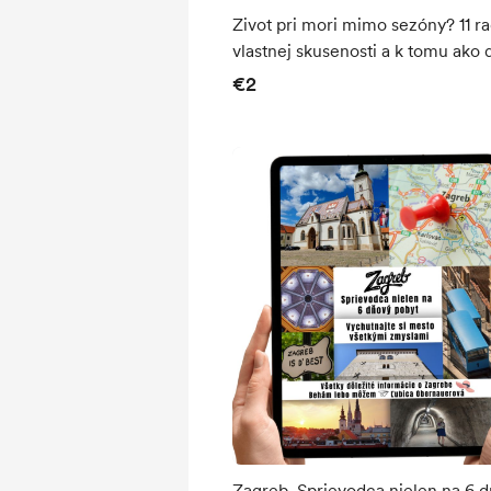
Zivot pri mori mimo sezóny? 11 rad z
vlastnej skusenosti a k tomu ako
omalovanky a printy
€2
Zagreb. Sprievodca nielen na 6 