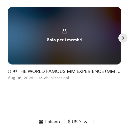
Solo per i membri
🔊THE WORLD FAMOUS MM EXPERIENCE (MM +
Aug 06, 2026
RR) #149
13 visualizzazioni
A
Item
1
of
5
Italiano
$
USD