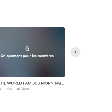
Uniquement pour les membres
Uniquement pou
THE WORLD FAMOUS MORNING
🔊THE WORLD F
4, 2026
C EXPERIENCE (MM + RR) 147
10 Vues
Aug 03, 2026
MAC EXPERIENCE 
10 Vues