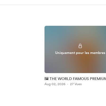
Uniquement pour les membres
🖼️ THE WORLD FAMOUS PREMIU
PERSPECTIVE (PP) WEEK #32
Aug 02, 2026
27 Vues
Item
1