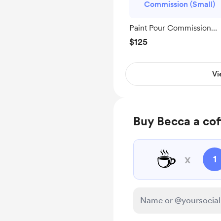
Commission (Small)
Paint Pour Commission
(Small)
$125
Vi
Buy Becca a cof
☕
x
1