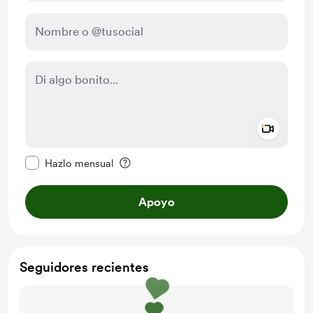
Add a 
Configurar este mensaje como privado
Hazlo mensual
Apoyo
Seguidores recientes