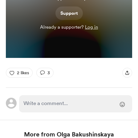
Support
Already a supporter?
Log in
2 likes
3
More from Olga Bakushinskaya