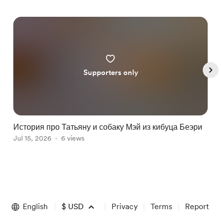
Supporters only
История про Татьяну и собаку Мэй из кибуца Беэри
Н
Jul 15, 2026
6 views
A
Item
1
of
English
$
USD
Privacy
Terms
Report
5