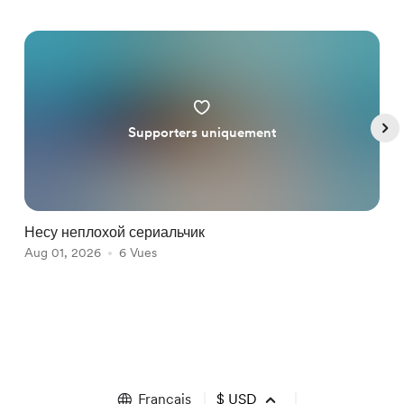
Supporters uniquement
Несу неплохой сериальчик
И
Aug 01, 2026
6 Vues
J
Item
1
of
5
Français
$
USD