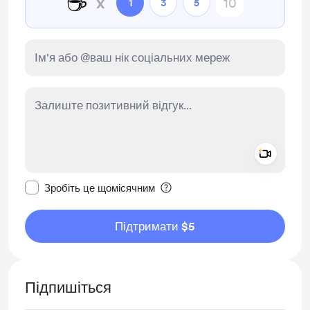
☕
x
1
3
5
Add a 
Зробити це повідомлення приватним
Зробіть це щомісячним
Підтримати $5
Підпишіться