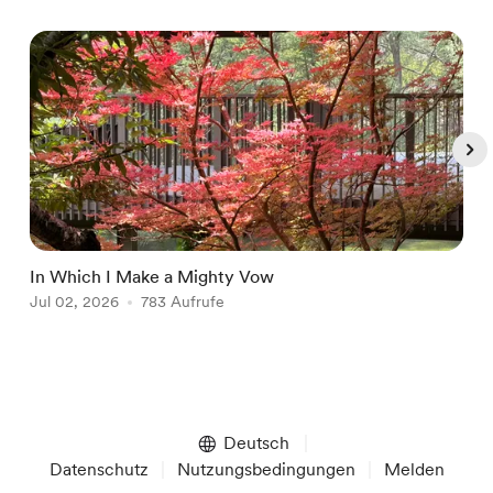
In Which I Make a Mighty Vow
C
Jul 02, 2026
783 Aufrufe
A
Item
1
of
Deutsch
5
Datenschutz
Nutzungsbedingungen
Melden