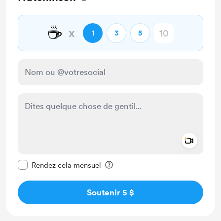
☕
x
1
3
5
Add a 
Rendre ce message privé
Rendez cela mensuel
Soutenir 5 $