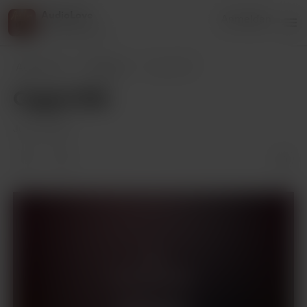
AudioLove
Anmelden
216 supporters
AudioLove
Beiträge
Caged 196
Caged 196
Jul 23, 2025
Nur Unterstützer