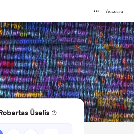
Accesso
 Robertas Ūselis