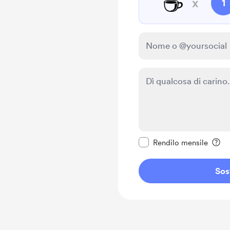
☕
x
1
Rendi questo messagg
Rendilo mensile
Sos