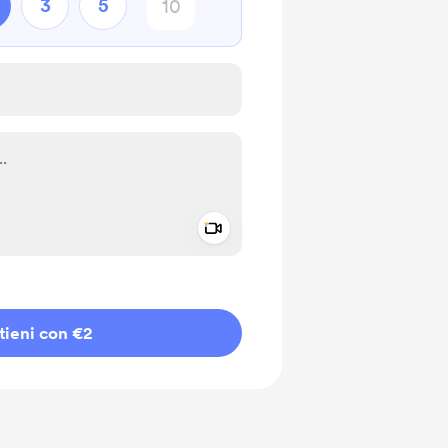
3
5
Add a video message
io privato
tieni con €2