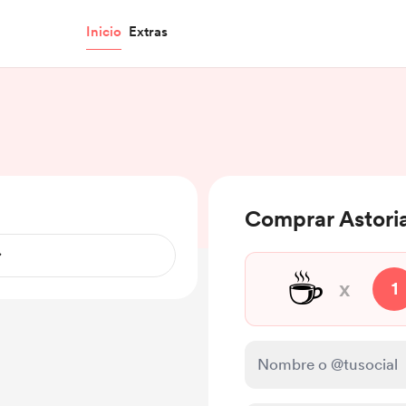
Inicio
Extras
Comprar Astoria
☕️
x
1