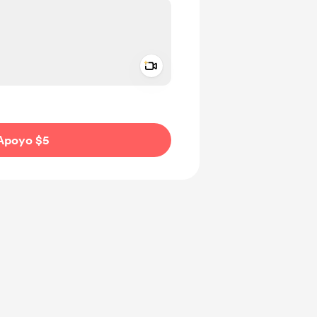
Add a video message
aje como privado
Apoyo $5