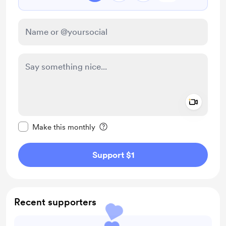
Add a 
Make this message private
Make this monthly
Support $1
Recent supporters