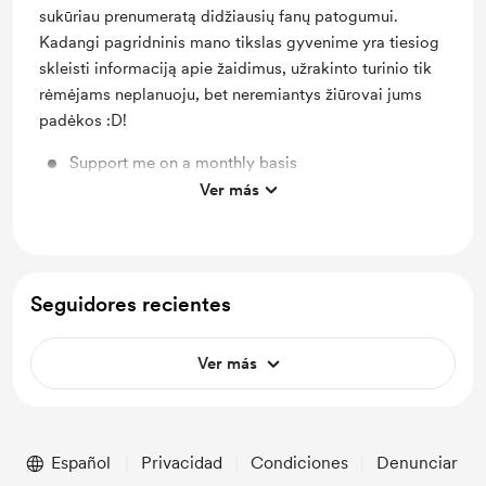
sukūriau prenumeratą didžiausių fanų patogumui.
Kadangi pagridninis mano tikslas gyvenime yra tiesiog
skleisti informaciją apie žaidimus, užrakinto turinio tik
rėmėjams neplanuoju, bet neremiantys žiūrovai jums
padėkos :D!
Support me on a monthly basis
Ver más
Unlock exclusive posts and messages
Seguidores recientes
Ver más
Español
Privacidad
Condiciones
Denunciar