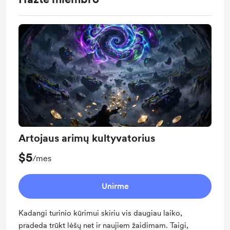
Artojaus arimų kultyvatorius
$5
/mes
Unirme
Kadangi turinio kūrimui skiriu vis daugiau laiko,
pradeda trūkt lėšų net ir naujiem žaidimam. Taigi,