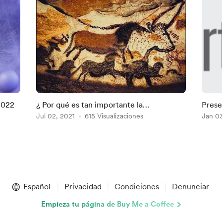
 2022
¿ Por qué es tan importante la
Prese
apreciación del arte?
Jul 02, 2021
615 Visualizaciones
Jan 0
Español
Privacidad
Condiciones
Denunciar
Empieza tu página de Buy Me a Coffee