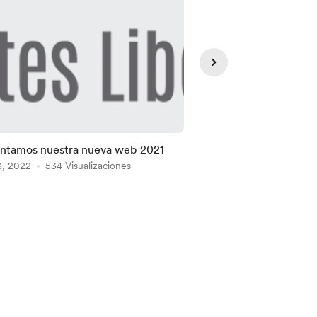
ntamos nuestra nueva web 2021
Arte: Siglo XX de la A 
3, 2022
534 Visualizaciones
Jul 01, 2021
359 Visua