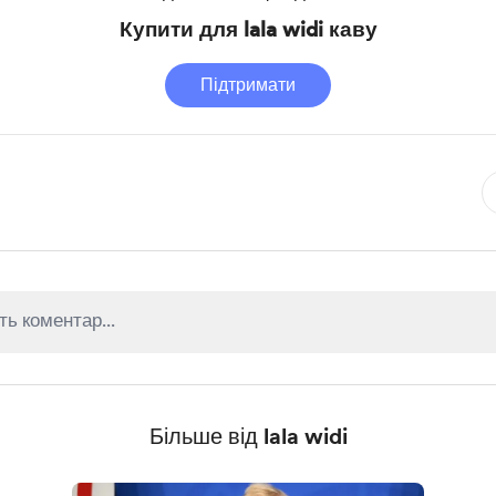
Купити для lala widi каву
Підтримати
Більше від lala widi