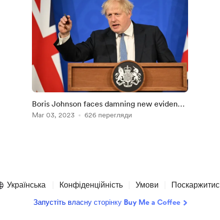
Boris Johnson faces damning new evidence
in Partygate inquiry
Mar 03, 2023
626 перегляди
Українська
Конфіденційність
Умови
Поскаржитис
Запустіть власну сторінку Buy Me a Coffee