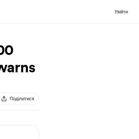
Увійти
300
 warns
Поділитися