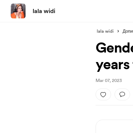
lala widi
lala widi
Допи
Gende
years
Mar 07, 2023