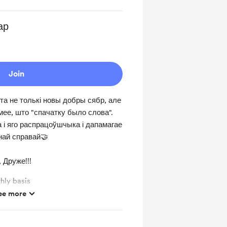
ар
Join
та не толькі новы добры сябр, але
мее, што "спачатку было слова".
 і яго распрацоўшчыка і дапамагае
тнай справай🤝
 Друже!!!
hly basis
ee more
ts and messages