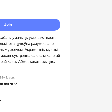
Join
рэба тлумачыць усю важлівасць
лькі гэта цудоўна разумее, але і
ым дзеячом. Акрамя кніг, музыкі і
 месяц сустрэцца са сваім калегай
брай кавы. Абмеркаваць жыцце,
hly basis
ee more
ts and messages
т