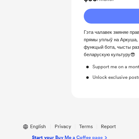
Гэта чалавек змяняе прав
прямы уплыў на Аркуша,
функцый бота, чысты разу
беларускую культуру😎
Support me on a mont
Unlock exclusive pos
English
Privacy
Terms
Report
Start your Buy Me a Coffee page