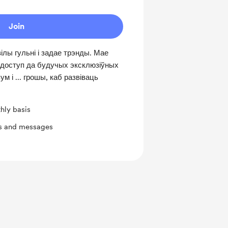
Join
ілы гульні і задае трэнды. Мае
 доступ да будучых эксклюзіўных
м і ... грошы, каб развіваць
hly basis
ts and messages