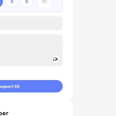
3
5
Add a video message
ivate
upport $5
ber