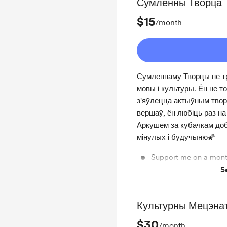
Сумленны Творца
$15
/month
Сумленнаму Творцы не т
мовы і культуры. Ён не то
з'яўлецца актыўным творч
вершаў, ён любіць раз на
Аркушем за кубачкам до
мінулых і будучыню🌠
Support me on a mont
S
Unlock exclusive pos
Культурны Мецэна
$30
/month