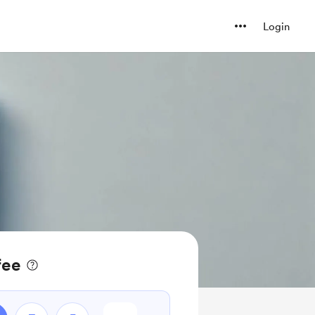
Login
fee