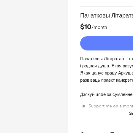
Пачатковы Літарат
$10
/month
Пачатковы Літаратар - гэ
і родная душа. Якая разу
Якая цануе працу Аркуша
развіваць праект канкрэ
Дзякуй цябе за сумленне,
Support me on a mont
S
Unlock exclusive pos