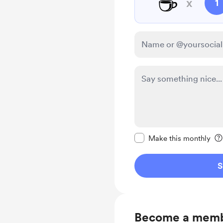
☕
x
1
Make this message pr
Make this monthly
S
Become a mem