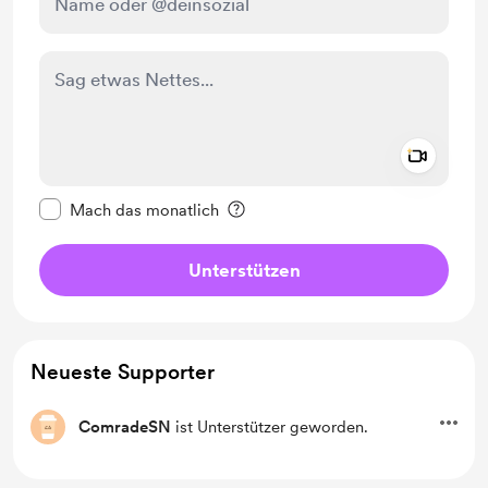
Add a 
Diese Nachricht als privat kennzeichnen
Mach das monatlich
Unterstützen
Neueste Supporter
ComradeSN
ist Unterstützer geworden.