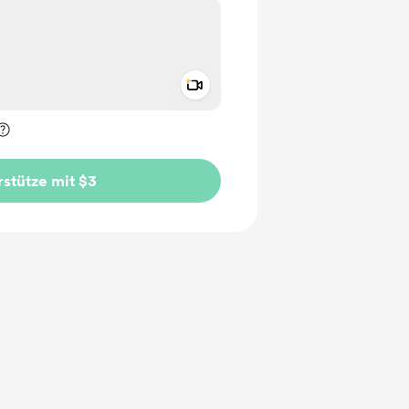
Add a video message
rivat kennzeichnen
stütze mit $3