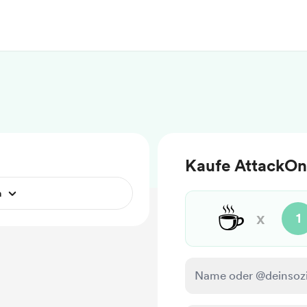
Kaufe AttackOn
n
☕
x
1