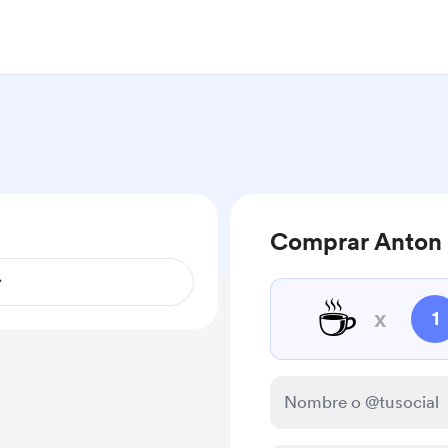
Comprar Anton 
☕
x
1