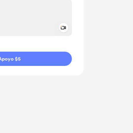
Add a video message
aje como privado
Apoyo $5