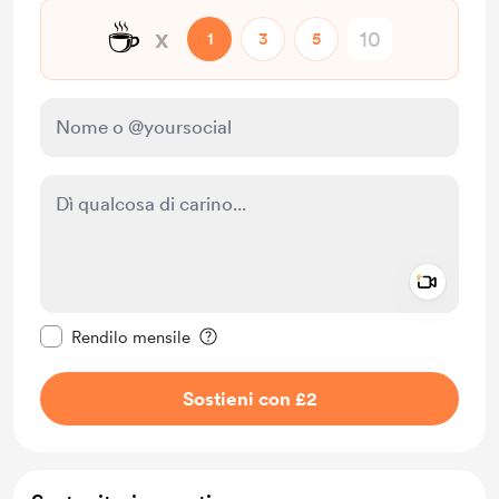
☕
x
1
3
5
Add a 
Rendi questo messaggio privato
Rendilo mensile
Sostieni con £2