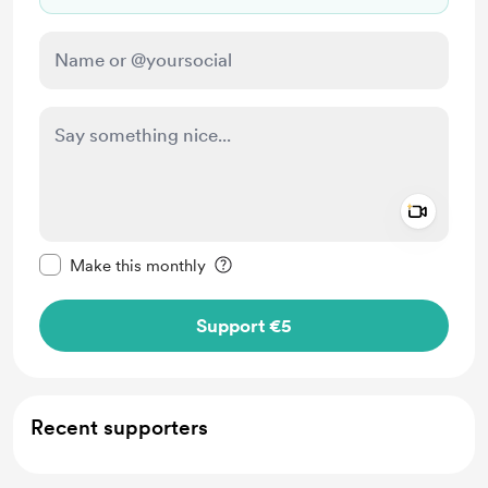
Add a 
Make this message private
Make this monthly
Support €5
Recent supporters