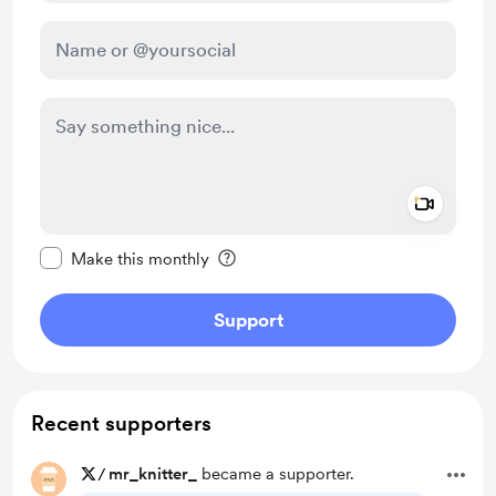
Add a 
Make this message private
Make this monthly
Support
Recent supporters
/
mr_knitter_
became a supporter.