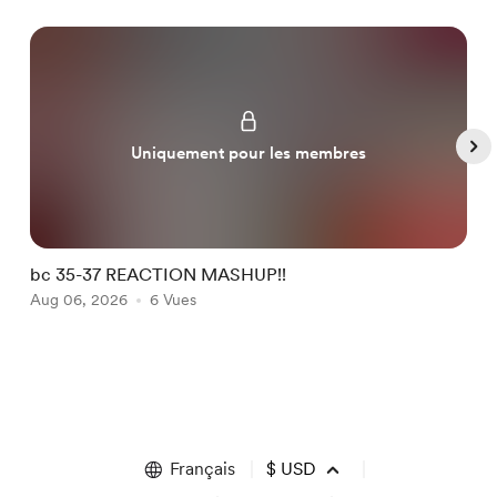
Uniquement pour les membres
bc 35-37 REACTION MASHUP!!
b
Aug 06, 2026
6 Vues
A
Item
1
of
5
Français
$
USD