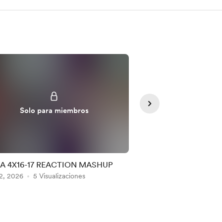
Solo para miembros
Solo para
A 4X16-17 REACTION MASHUP
tybw EPISODE 4X2
2, 2026
5 Visualizaciones
Aug 02, 2026
5 Visua