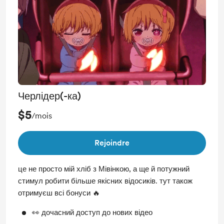
Черлідер(-ка)
$5
/mois
Rejoindre
це не просто мій хліб з Мівінкою, а ще й потужний
стимул робити більше якісних відосиків. тут також
отримуєш всі бонуси 🔥
👀 дочасний доступ до нових відео