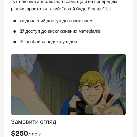
тут плюшки абсолютно ті самі, що й на попередніх
рівнях. просто ти такий: “а хай буде більше” 🤷‍♂️
👀 дочасний доступ до нових відео
🎁 доступ до ексклюзивних матеріалів
🤌 особлива подяка у відео
Замовити огляд
$250
/mois