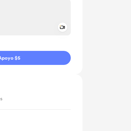
Add a video message
aje como privado
Apoyo $5
as