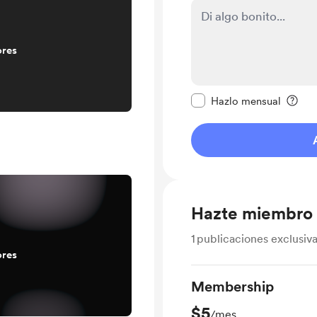
ores
Configurar este mens
Hazlo mensual
Hazte miembro
1
publicaciones exclusiv
ores
Membership
$5
/mes