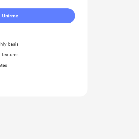
Unirme
hly basis
 features
ates