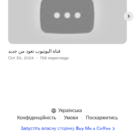
قناة اليوتيوب تعود من جديد
Oct 30, 2024
758 перегляди
A
Item
1
of
Українська
5
Конфіденційність
Умови
Поскаржитись
Запустіть власну сторінку Buy Me a Coffee