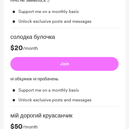
Нічо не змінилось :)
Support me on a monthly basis
Unlock exclusive posts and messages
солодка булочка
$20
/month
Join
ні обіцянок ні пробачень
Support me on a monthly basis
Unlock exclusive posts and messages
мій дорогий круасанчик
$50
/month