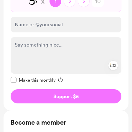
☕
x
1
3
5
Add a 
Make this message private
Make this monthly
Support $5
Become a member