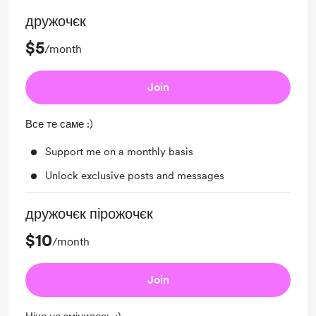
дружочєк
$5
/month
Join
Все те саме :)
Support me on a monthly basis
Unlock exclusive posts and messages
дружочєк пірожочєк
$10
/month
Join