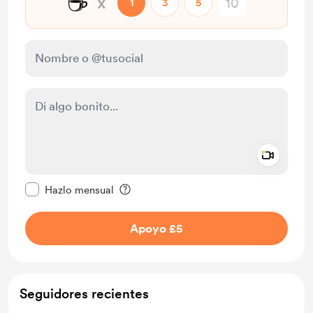
☕
x
1
3
5
Add a 
Configurar este mensaje como privado
Hazlo mensual
Apoyo £5
Seguidores recientes