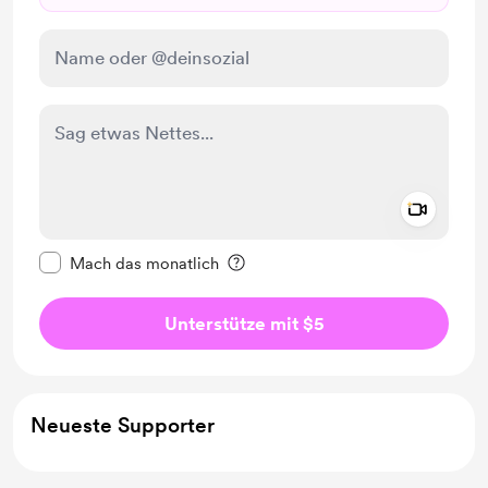
Add a 
Diese Nachricht als privat kennzeichnen
Mach das monatlich
Unterstütze mit $5
Neueste Supporter