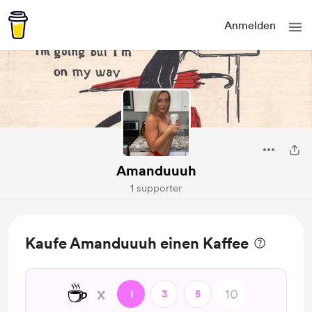
Anmelden
Amanduuuh
1 supporter
Kaufe Amanduuuh einen Kaffee
☕
x
1
3
5