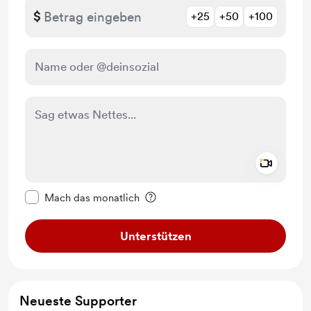
$
+25
+50
+100
Add a 
Diese Nachricht als privat kennzeichnen
Mach das monatlich
Unterstützen
Neueste Supporter