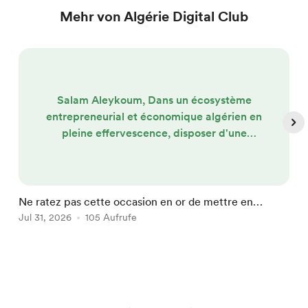
Mehr von Algérie Digital Club
Salam Aleykoum, Dans un écosystème
entrepreneurial et économique algérien en
pleine effervescence, disposer d'une
vitrine numérique robuste n'est plus une
option, c'est un impératif. Que vous soyez
porteur de projet cherchant à attirer la
lumière et à convaincre des investisseurs,
Ne ratez pas cette occasion en or de mettre en
N
ou une entreprise établie souhaitant
lumière votre projet/entreprise
Jul 31, 2026
105 Aufrufe
F
A
valoriser son expertise et ses services, le
web est votre premier point...
Item
1
of