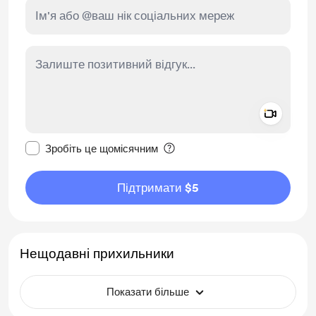
Add a 
Зробити це повідомлення приватним
Зробіть це щомісячним
Підтримати $5
Нещодавні прихильники
Показати більше