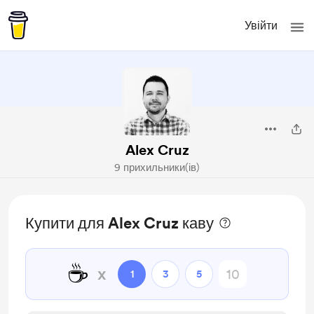
Увійти
Alex Cruz
9 прихильники(ів)
Купити для Alex Cruz каву
☕
x
1
3
5