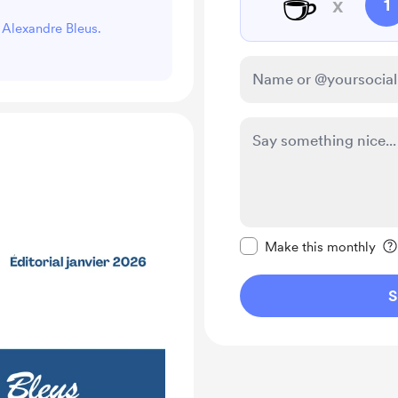
☕
x
1
t Alexandre Bleus.
Make this message pr
Make this monthly
S