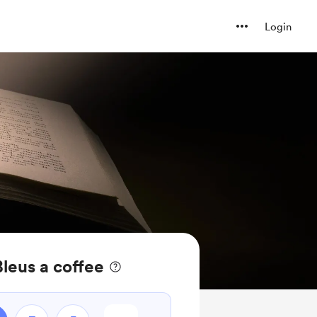
Login
leus a coffee