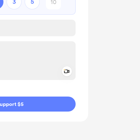
3
5
Add a video message
ivate
upport $5