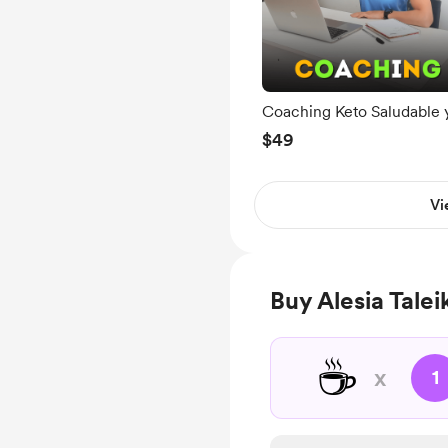
Coaching Keto Saludable 
Ayuno Intermitente
$49
Vi
Buy Alesia Talei
☕
x
1