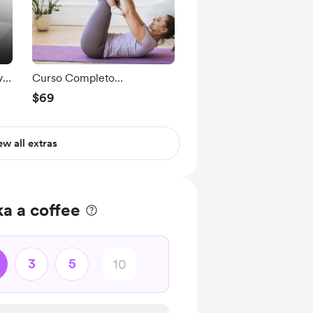
y
Curso Completo
Recuperación Post
$69
Embarazo Completo (sin
apoyo)
ew all extras
ka a coffee
3
5