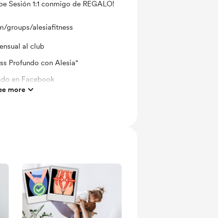
ibe Sesión 1:1 conmigo de REGALO!
/groups/alesiafitness
ensual al club
ss Profundo con Alesia"
ado en Facebook
ee more
igo y con Los Miembros
Cada Semana