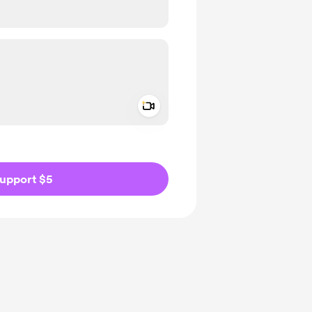
Add a video message
ivate
upport $5