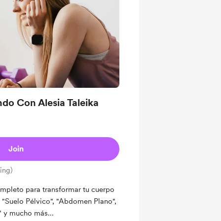
ndo Con Alesia Taleika
Join
ing)
pleto para transformar tu cuerpo
! "Suelo Pélvico", "Abdomen Plano",
" y mucho más...