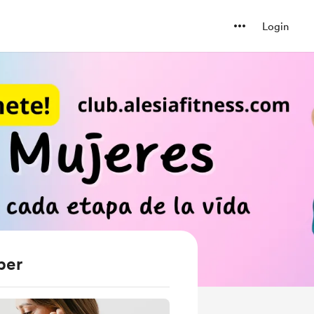
Login
ber