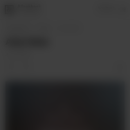
AIlookbook
Accesso
1 sostenitore
AIlookbook
Posts
Asian Neko
Asian Neko
Jan 01, 2024
Solo per i membri