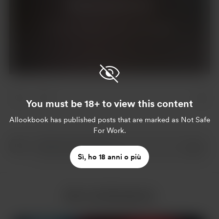
Abbonati per $5 al mese
Hai già effettuato l'iscrizione?
Accedi
You must be 18+ to view this content
AIlookbook
has published posts that are marked as Not Safe
For Work.
Sì, ho 18 anni o più
Altro da AIlookbook