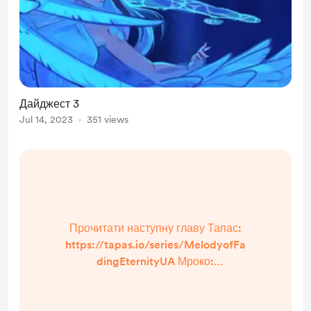
Дайджест 3
Jul 14, 2023
351 views
Прочитати наступну главу Тапас:
https://tapas.io/series/MelodyofFa
dingEternityUA Мроко:
https://www.mroko.online/manga/
melodiia-zghasaiuchoi-