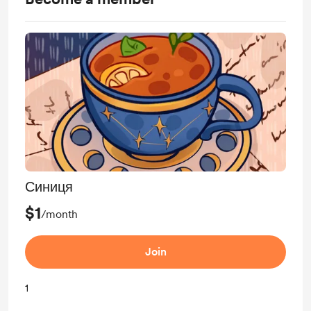
Синиця
$1
/month
Join
1