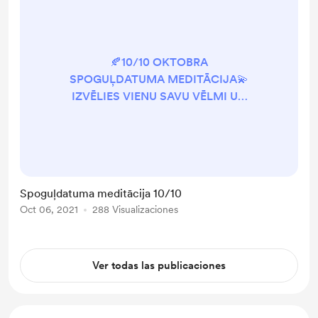
🍂10/10 OKTOBRA
SPOGUĻDATUMA MEDITĀCIJA💫
IZVĒLIES VIENU SAVU VĒLMI UN
PIEVIENOJIES MEDITĀCIJAI, kuras
laikā DOSIM IMPULSU
ZEMAPZIŅAI, lai Tava vēlme
piepildās!♥️
Spoguļdatuma meditācija 10/10
Oct 06, 2021
288 Visualizaciones
Ver todas las publicaciones