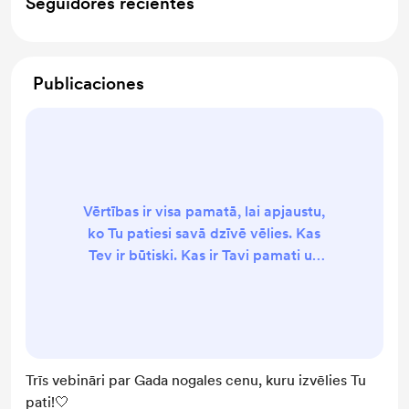
Seguidores recientes
Publicaciones
Vērtības ir visa pamatā, lai apjaustu,
ko Tu patiesi savā dzīvē vēlies. Kas
Tev ir būtiski. Kas ir Tavi pamati uz
ko vērtības balstās. Kas ir emocijas ,
kur tās rodas un kādēļ tās ir tik
svarīgas un vajadzīgas. Kā pamanīt
emocijas tuvošanos un apzināti
virzīt. Brīvība tik abstrakts jēdziens,
Trīs vebināri par Gada nogales cenu, kuru izvēlies Tu
kuru katrs izjūt un izprot pavisam
pati!🤍
citādāk. Šajā vebinārā dalos ar