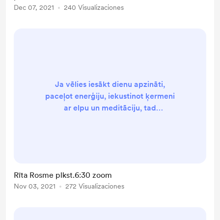
Dec 07, 2021
240 Visualizaciones
savām ...
Ja vēlies iesākt dienu apzināti,
paceļot enerģiju, iekustinot ķermeni
ar elpu un meditāciju, tad
pievienojies rīta rosmei RĪT
plkst.6:30 ZOOM platformā.
❗️Piemērots visiem, arī bez
priekšzināšanām. Linku saņemsi
savā e-pastā. Tiekamies!🤍 Agnese
Rīta Rosme plkst.6:30 zoom
Nov 03, 2021
272 Visualizaciones