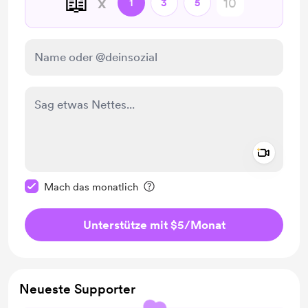
📖
x
1
3
5
Add a 
Diese Nachricht als privat kennzeichnen
Mach das monatlich
Unterstütze mit $5
/Monat
Neueste Supporter