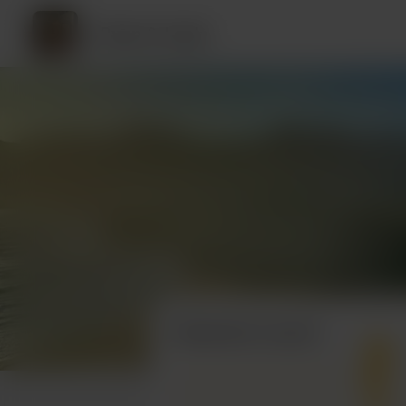
Ryan & Leela
Sostenitori recenti