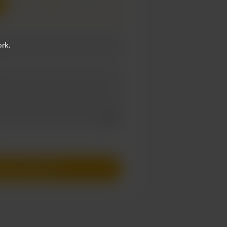
3
5
rk.
Add a video message
io privato
ni con €5
/mese