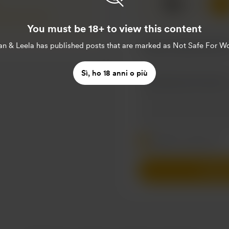
☕
x
1
e Ryan & Leela.
You must be 18+ to view this content
an & Leela
has published posts that are marked as Not Safe For Wo
Sì, ho 18 anni o più
Rendi questo messagg
Rendilo mensile
Sostie