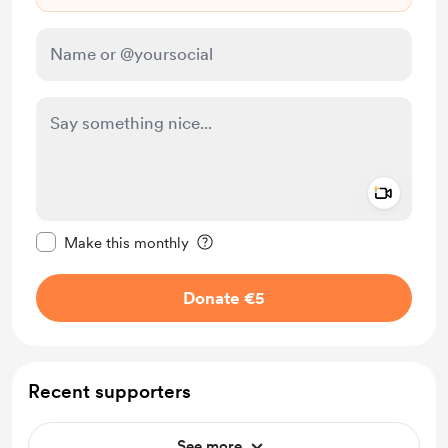
Add a 
Make this message private
Make this monthly
Donate €5
Recent supporters
See more