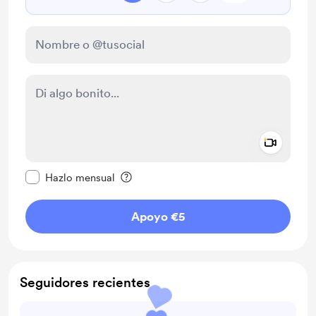
Add a 
Configurar este mensaje como privado
Hazlo mensual
Apoyo €5
Seguidores recientes