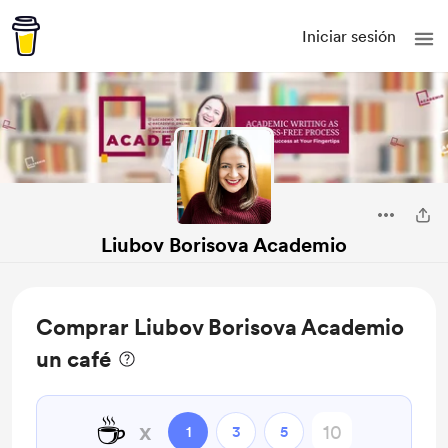
Iniciar sesión
Liubov Borisova Academio
Comprar Liubov Borisova Academio
un café
☕
x
1
3
5