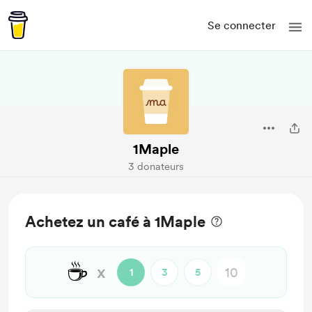
Se connecter
1Maple
3 donateurs
Achetez un café à 1Maple
☕
x
1
3
5