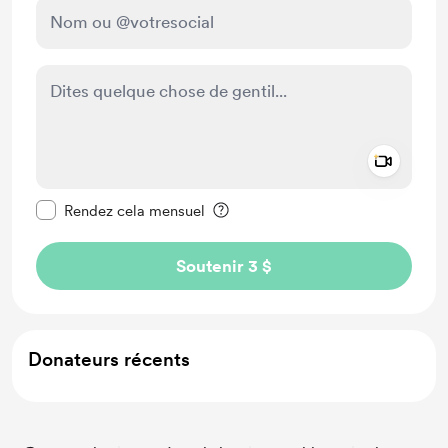
Add a 
Rendre ce message privé
Rendez cela mensuel
Soutenir 3 $
Donateurs récents