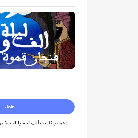
Join
ادعم 