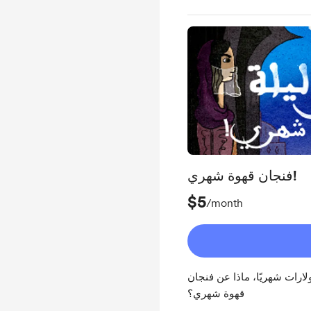
فنجان قهوة شهري!
$5
/month
بودكاست ألف ليلة وليلة ب5 دولارات شهريًا، ماذا عن فنجان
قهوة شهري؟