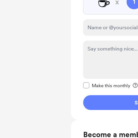
☕
x
1
Make this message pr
Make this monthly
S
Become a mem