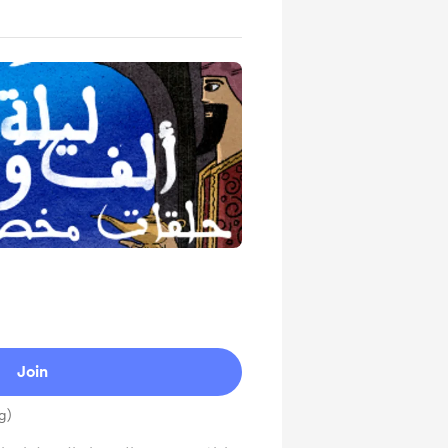
Join
g)